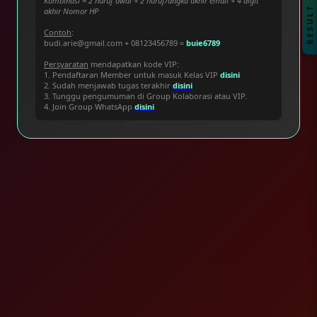
Kombinasi = 2 huruf awal + 2 huruf/angka akhir email + 4 digit
RESULT
akhir Nomor HP
Contoh
:
budi.arie@gmail.com + 08123456789 =
buie6789
Persyaratan
mendapatkan kode VIP:
1. Pendaftaran Member untuk masuk Kelas VIP
disini
2. Sudah menjawab tugas terakhir
disini
3. Tunggu pengumuman di Group Kolaborasi atau VIP.
4. Join Group WhatsApp
disini