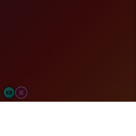
KD
KATADATA - Market Results
Displaying the last 7 days. Today and yesterday values are editable
.
Kam
Jum
Sab
Min
Sen
Sel
Rab
Kam
Market
30-07
31-07
01-08
02-08
03-08
04-08
05-08
06-08
HKB
4132
8867
5494
6552
2549
9633
Cambodia